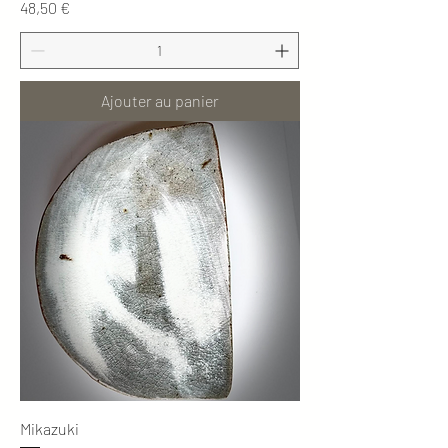
Prix
48,50 €
Ajouter au panier
Mikazuki