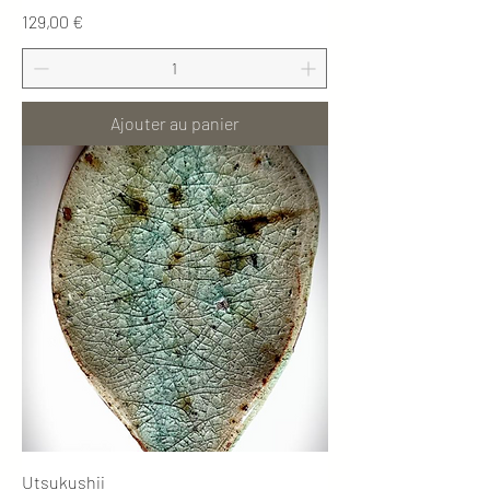
Prix
129,00 €
Ajouter au panier
Utsukushii