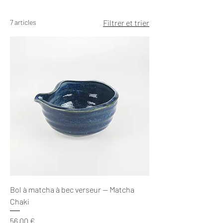
7 articles
Filtrer et trier
Bol à matcha à bec verseur — Matcha
Chaki
Prix
56,00 €