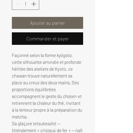
Ajouter au panier
Commander et payer
Façonné selon la forme
kyōgata
,
cette silhouette arrondie et profonde
héritée des ateliers de Kyoto, ce
chawan trouve naturellement sa
place au creux des deux mains. Ses
proportions équilibrées
accompagnent le geste du
chasen
et
retiennent la chaleur du thé, invitant
à la lenteur propre à la préparation du
matcha.
Sa glaçure
tetsukesshō
—
littéralement « cristaux de fer » — naît