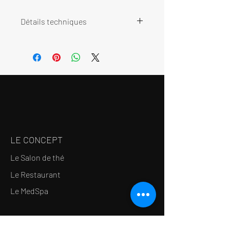
Détails techniques
Taille : 12.6×6.5㎝
Capacité : 350ml
Poids : 240g
Sans emballage
Matière : Porcelaine
Produit au Japon
LE CONCEPT
Le Salon de thé
Le Restaurant
Le MedSpa