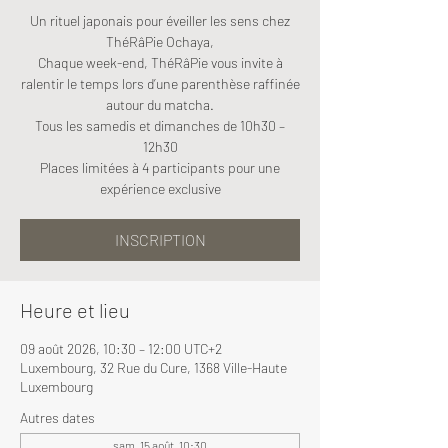
Un rituel japonais pour éveiller les sens chez
ThéRâPie Ochaya,
Chaque week-end, ThéRâPie vous invite à
ralentir le temps lors d’une parenthèse raffinée
autour du matcha.
Tous les samedis et dimanches de 10h30 –
12h30
Places limitées à 4 participants pour une
expérience exclusive
INSCRIPTION
Heure et lieu
09 août 2026, 10:30 – 12:00 UTC+2
Luxembourg, 32 Rue du Cure, 1368 Ville-Haute
Luxembourg
Autres dates
sam. 15 août, 10:30