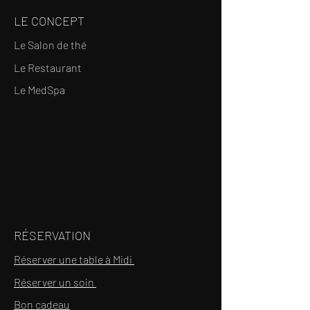
LE CONCEPT
Le Salon de thé
Le Restaurant
Le MedSpa
RÉSERVATION
Réserver une table à Midi
Réserver un soin
Bon cadeau