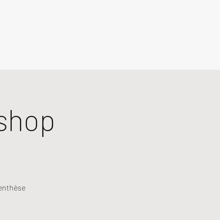
shop
renthèse