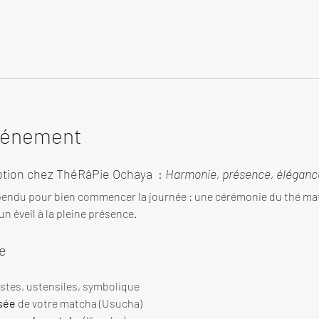
événement
tion chez ThéRâPie Ochaya  : 
Harmonie, présence, élégance
endu pour bien commencer la journée : une cérémonie du thé ma
n éveil à la pleine présence.
e
estes, ustensiles, symbolique
sée
 de votre matcha (Usucha)