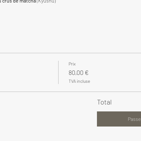
s crus de matcha
 (Kyushu)
Prix
80,00 €
TVA incluse
Total
Passe