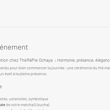
événement
tion chez ThéRâPie Ochaya  : 
Harmonie, présence, élégance
endu pour bien commencer la journée : une cérémonie du thé ma
n éveil à la pleine présence.
e
estes, ustensiles, symbolique
sée
 de votre matcha (Usucha)