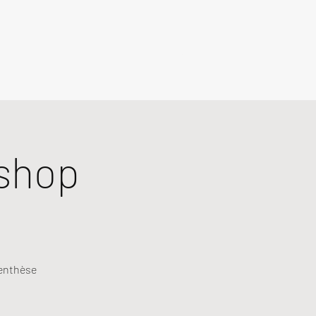
shop
renthèse