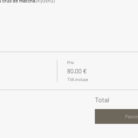
s crus de matcha
 (Kyushu)
Prix
80,00 €
TVA incluse
Total
Passe