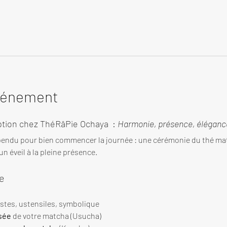
événement
tion chez ThéRâPie Ochaya  : 
Harmonie, présence, élégance
endu pour bien commencer la journée : une cérémonie du thé ma
n éveil à la pleine présence.
e
estes, ustensiles, symbolique
sée
 de votre matcha (Usucha)