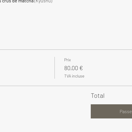
s crus de matcha
 (Kyushu)
Prix
80,00 €
TVA incluse
Total
Passe