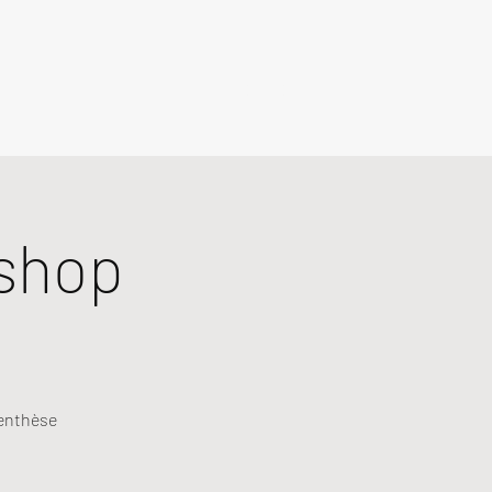
shop
renthèse