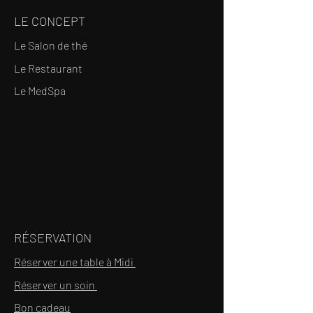
LE CONCEPT
Le Salon de thé
Le Restaurant
Le MedSpa
RÉSERVATION
Réserver une table à Midi
Réserver un soin
Bon cadeau