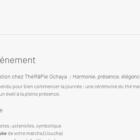
événement
tion chez ThéRâPie Ochaya  : 
Harmonie, présence, élégance
endu pour bien commencer la journée : une cérémonie du thé ma
n éveil à la pleine présence.
e
estes, ustensiles, symbolique
sée
 de votre matcha (Usucha)