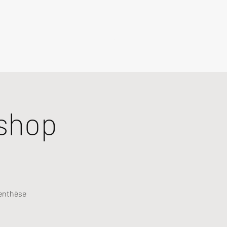
shop
renthèse