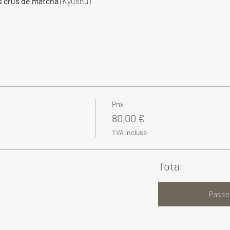
s crus de matcha
 (Kyushu)
Prix
80,00 €
TVA incluse
Total
Passe