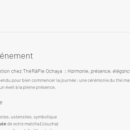
événement
tion chez ThéRâPie Ochaya  : 
Harmonie, présence, élégance
endu pour bien commencer la journée : une cérémonie du thé ma
n éveil à la pleine présence.
e
estes, ustensiles, symbolique
sée
 de votre matcha (Usucha)