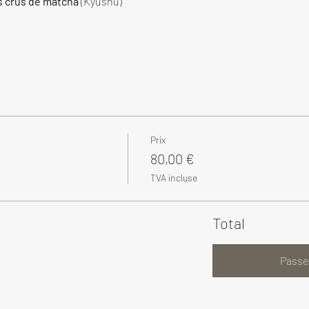
s crus de matcha
 (Kyushu)
Prix
80,00 €
TVA incluse
Total
Passe