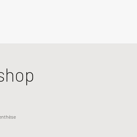
shop
renthèse