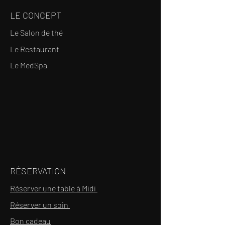
LE CONCEPT
Le Salon de thé
Le Restaurant
Le MedSpa
RÉSERVATION
Réserver une table à Midi
Réserver un soin
Bon cadeau