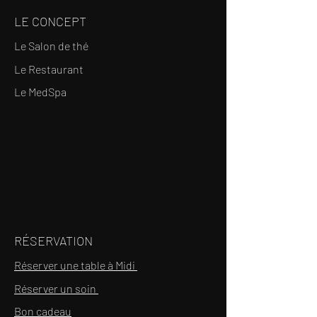
LE CONCEPT
Le Salon de thé
Le Restaurant
Le MedSpa
RÉSERVATION
Réserver une table à Midi
Réserver un soin
Bon cadeau