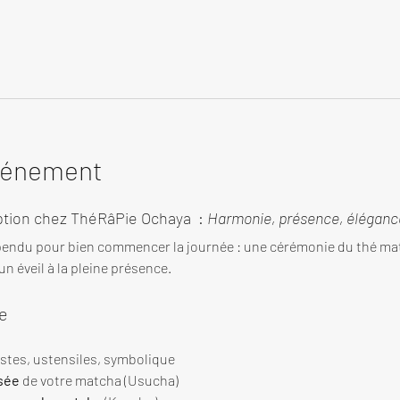
événement
tion chez ThéRâPie Ochaya  : 
Harmonie, présence, élégance
endu pour bien commencer la journée : une cérémonie du thé ma
n éveil à la pleine présence.
e
estes, ustensiles, symbolique
sée
 de votre matcha (Usucha)