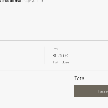
s crus de matcha
 (Kyushu)
Prix
80,00 €
TVA incluse
Total
Passe