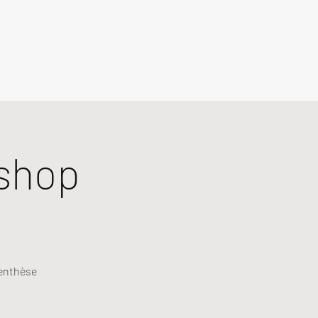
shop
renthèse