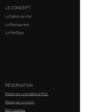
LE CONCEPT
Le Salon de thé
Le Restaurant
Le MedSpa
RÉSERVATION
Réserver une table à Midi
Réserver un soin
Bon cadeau