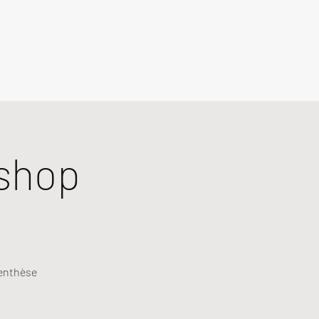
shop
renthèse