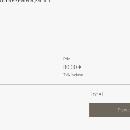
s crus de matcha
 (Kyushu)
Prix
80,00 €
TVA incluse
Total
Passe