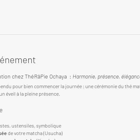
événement
tion chez ThéRâPie Ochaya  : 
Harmonie, présence, élégance
endu pour bien commencer la journée : une cérémonie du thé ma
n éveil à la pleine présence.
e
estes, ustensiles, symbolique
sée
 de votre matcha (Usucha)