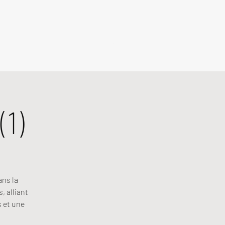
1)
ans la
, alliant
s et une