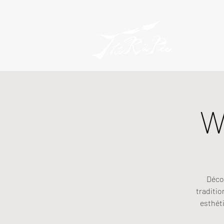
W
Décou
traditio
esthéti