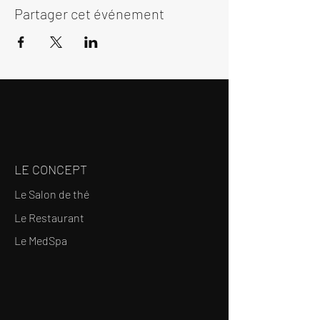
Partager cet événement
LE CONCEPT
Le Salon de thé
Le Restaurant
Le MedSpa