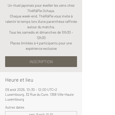
Un rituel japonais pour éveiller les sens chez
ThéRâPie Ochaya,
Chaque week-end, ThéRâPie vous invite à
ralentir le temps lors d’une parenthèse raffinée
autour du matcha.
Tous les samedis et dimanches de 10h30 –
12h30
Places limitées à 4 participants pour une
expérience exclusive
INSCRIPTION
Heure et lieu
09 août 2026, 10:30 – 12:00 UTC+2
Luxembourg, 32 Rue du Cure, 1368 Ville-Haute
Luxembourg
Autres dates
sam. 15 août, 10:30