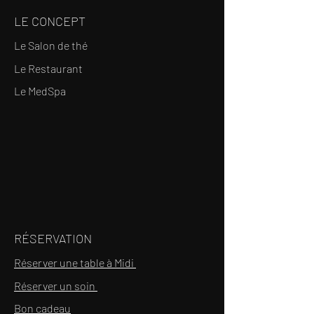
LE CONCEPT
Le Salon de thé
Le Restaurant
Le MedSpa
RÉSERVATION
Réserver une table à Midi
Réserver un soin
Bon cadeau