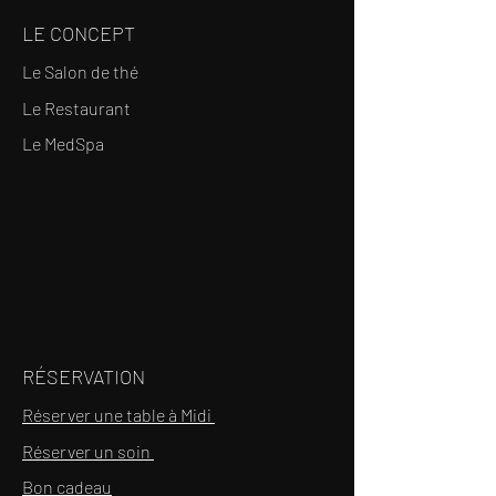
LE CONCEPT
Le Salon de thé
Le Restaurant
Le MedSpa
RÉSERVATION
Réserver une table à Midi
Réserver un soin
Bon cadeau