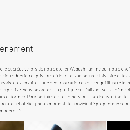
événement
lle et créative lors de notre atelier Wagashi, animé par notre che
ne introduction captivante où Mariko-san partage l'histoire et les 
assisterez ensuite à une démonstration en direct qui illustre la min
on expertise, vous passerez à la pratique en réalisant vous-même p
urs et formes. Pour parfaire cette immersion, une dégustation de 
nclure cet atelier par un moment de convivialité propice aux échan
 modernité.