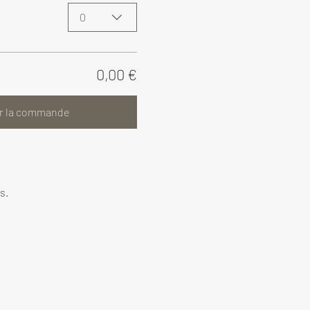
0
0,00 €
r la commande
s.