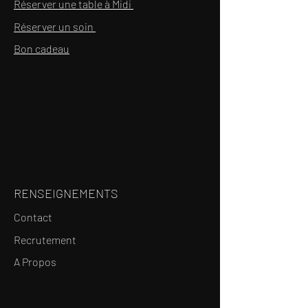
Réserver une table à Midi
Réserver un soin
Bon cadeau
RENSEIGNEMENTS
Contact
Recrutement
A Propos