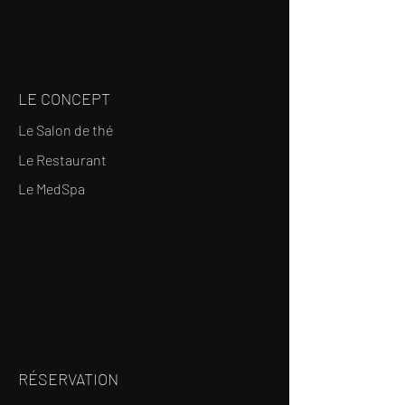
LE CONCEPT
Le Salon de thé
Le Restaurant
Le MedSpa
RÉSERVATION