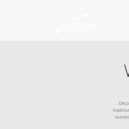
Décou
traditio
esthéti