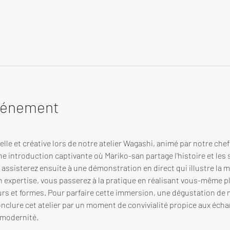
événement
lle et créative lors de notre atelier Wagashi, animé par notre che
ne introduction captivante où Mariko-san partage l'histoire et les 
assisterez ensuite à une démonstration en direct qui illustre la min
on expertise, vous passerez à la pratique en réalisant vous-même p
urs et formes. Pour parfaire cette immersion, une dégustation de 
nclure cet atelier par un moment de convivialité propice aux échan
 modernité.