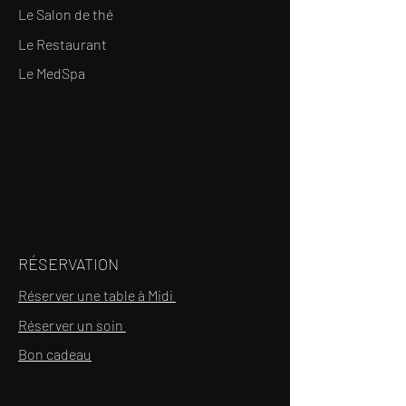
Le Salon de thé
Le Restaurant
Le MedSpa
RÉSERVATION
Réserver une table à Midi
Réserver un soin
Bon cadeau