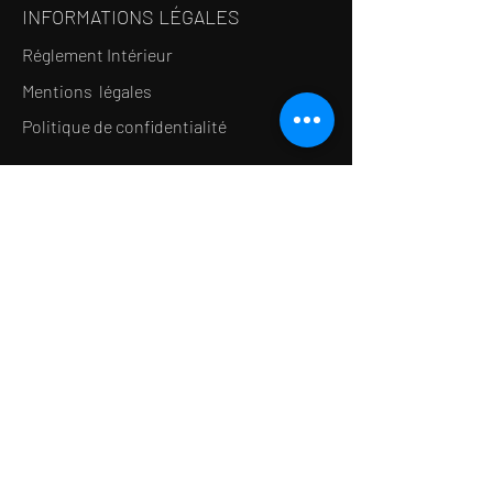
INFORMATIONS LÉGALES
Réglement Intérieur
Mentions légales
Politique de confidentialité
LE CONCEPT
Le Salon de thé
Le Restaurant
Le MedSpa