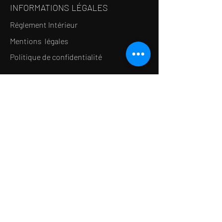
INFORMATIONS LÉGALES
Réglement Intérieur
Mentions légales
Politique de confidentialité
LE CONCEPT
Le Salon de thé
Le Restaurant
Le MedSpa