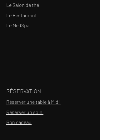
Le Salon de thé
Le Restaurant
Le MedSpa
RÉSERVATION
Réserver une table à Midi
Réserver un soin
Bon cadeau