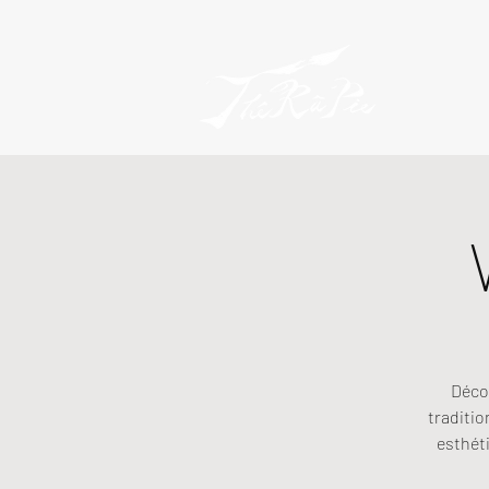
Décou
traditio
esthéti