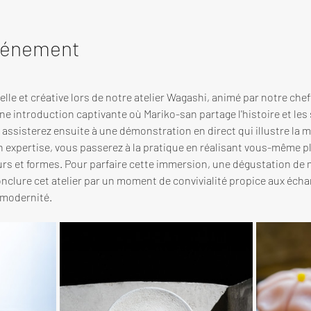
événement
lle et créative lors de notre atelier Wagashi, animé par notre che
ne introduction captivante où Mariko-san partage l'histoire et les 
assisterez ensuite à une démonstration en direct qui illustre la min
on expertise, vous passerez à la pratique en réalisant vous-même p
urs et formes. Pour parfaire cette immersion, une dégustation de 
nclure cet atelier par un moment de convivialité propice aux échan
 modernité.