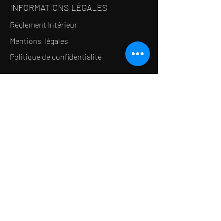
INFORMATIONS LÉGALES
Réglement Intérieur
Mentions légales
Politique de confidentialité
LE CONCEPT
Le Salon de thé
Le Restaurant
Le MedSpa