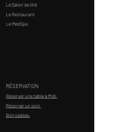
Le Salon de thé
Le Restaurant
Le MedSpa
RÉSERVATION
Réserver une table à Midi
Réserver un soin
Bon cadeau