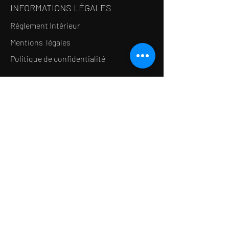
INFORMATIONS LÉGALES
Réglement Intérieur
Mentions légales
Politique de confidentialité
LE CONCEPT
Le Salon de thé
Le Restaurant
Le MedSpa