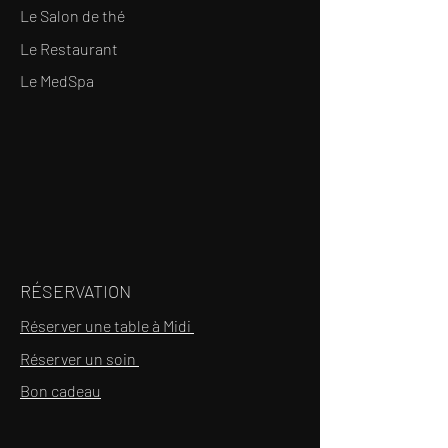
Le Salon de thé
Le Restaurant
Le MedSpa
RÉSERVATION
Réserver une table à Midi
Réserver un soin
Bon cadeau