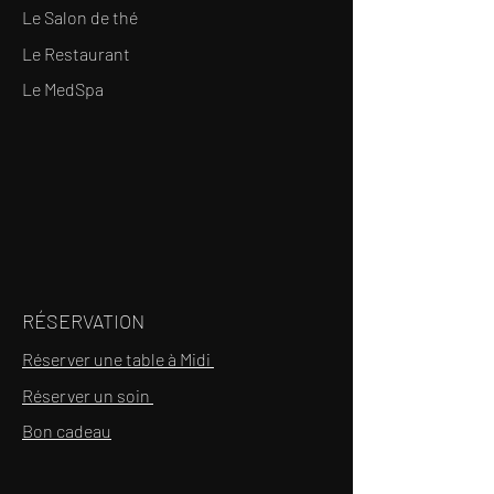
Le Salon de thé
Le Restaurant
Le MedSpa
RÉSERVATION
Réserver une table à Midi
Réserver un soin
Bon cadeau