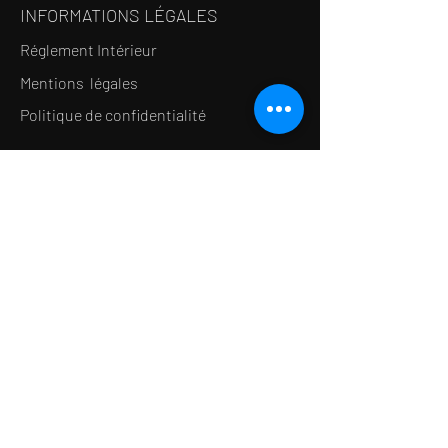
INFORMATIONS LÉGALES
Réglement Intérieur
Mentions légales
Politique de confidentialité
LE CONCEPT
Le Salon de thé
Le Restaurant
Le MedSpa