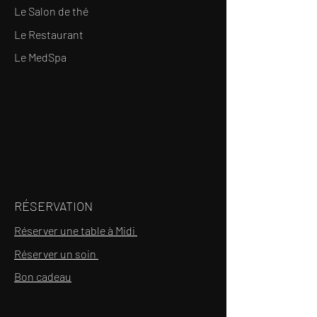
Le Salon de thé
Le Restaurant
Le MedSpa
RÉSERVATION
Réserver une table à Midi
Réserver un soin
Bon cadeau