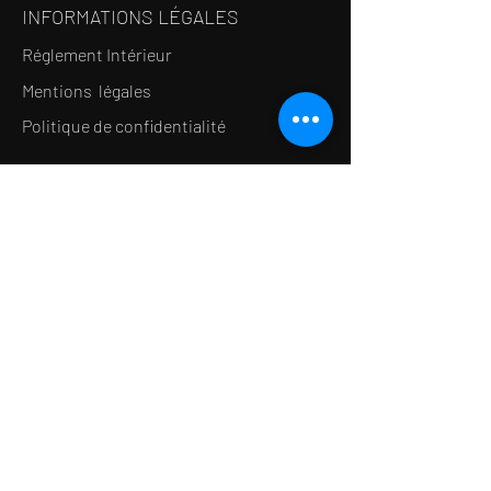
INFORMATIONS LÉGALES
Réglement Intérieur
Mentions légales
Politique de confidentialité
LE CONCEPT
Le Salon de thé
Le Restaurant
Le MedSpa