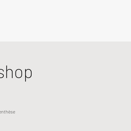
shop
renthèse