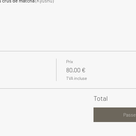
s crus de matcha
 (Kyushu)
Prix
80,00 €
TVA incluse
Total
Passe