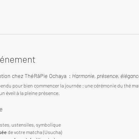
événement
tion chez ThéRâPie Ochaya  : 
Harmonie, présence, élégance
endu pour bien commencer la journée : une cérémonie du thé ma
n éveil à la pleine présence.
e
estes, ustensiles, symbolique
sée
 de votre matcha (Usucha)