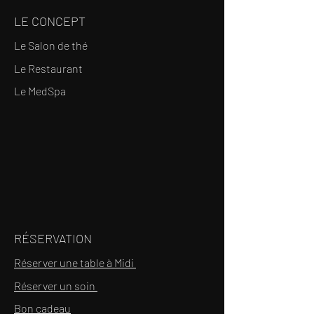
LE CONCEPT
Le Salon de thé
Le Restaurant
Le MedSpa
RÉSERVATION
Réserver une table à Midi
Réserver un soin
Bon cadeau