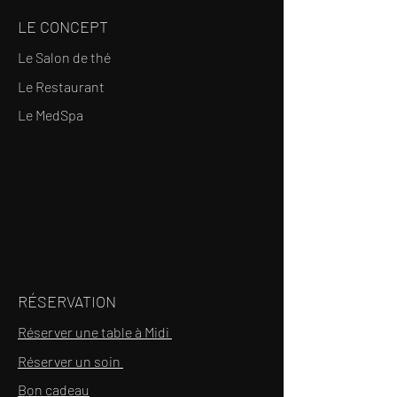
LE CONCEPT
Le Salon de thé
Le Restaurant
Le MedSpa
RÉSERVATION
Réserver une table à Midi
Réserver un soin
Bon cadeau