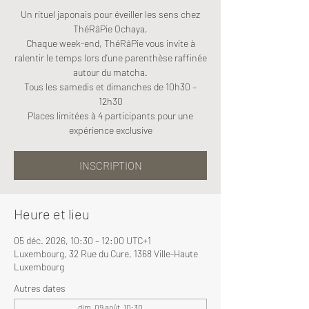
Un rituel japonais pour éveiller les sens chez
ThéRâPie Ochaya,
Chaque week-end, ThéRâPie vous invite à
ralentir le temps lors d’une parenthèse raffinée
autour du matcha.
Tous les samedis et dimanches de 10h30 –
12h30
Places limitées à 4 participants pour une
expérience exclusive
INSCRIPTION
Heure et lieu
05 déc. 2026, 10:30 – 12:00 UTC+1
Luxembourg, 32 Rue du Cure, 1368 Ville-Haute
Luxembourg
Autres dates
dim. 09 août, 10:30