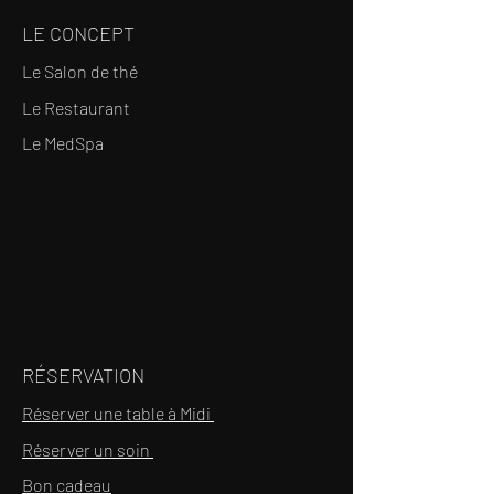
LE CONCEPT
Le Salon de thé
Le Restaurant
Le MedSpa
RÉSERVATION
Réserver une table à Midi
Réserver un soin
Bon cadeau