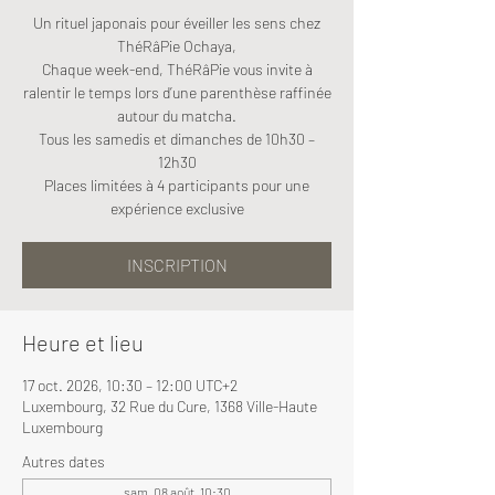
Un rituel japonais pour éveiller les sens chez
ThéRâPie Ochaya,
Chaque week-end, ThéRâPie vous invite à
ralentir le temps lors d’une parenthèse raffinée
autour du matcha.
Tous les samedis et dimanches de 10h30 –
12h30
Places limitées à 4 participants pour une
expérience exclusive
INSCRIPTION
Heure et lieu
17 oct. 2026, 10:30 – 12:00 UTC+2
Luxembourg, 32 Rue du Cure, 1368 Ville-Haute
Luxembourg
Autres dates
sam. 08 août, 10:30