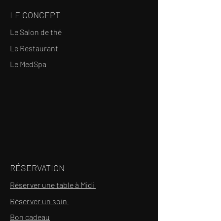
LE CONCEPT
Le Salon de thé
Le Restaurant
Le MedSpa
RÉSERVATION
Réserver une table à Midi
Réserver un soin
Bon cadeau