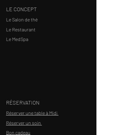
LE CONCEPT
Le Salon de thé
Le Restaurant
Le MedSpa
RÉSERVATION
Réserver une table à Midi
Réserver un soin
Bon cadeau