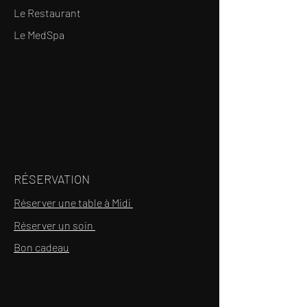
Le Restaurant
Le MedSpa
RÉSERVATION
Réserver une table à Midi
Réserver un soin
Bon cadeau