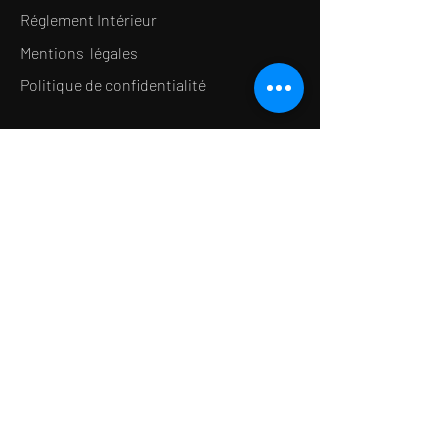
Réglement Intérieur
Mentions légales
Politique de confidentialité
LE CONCEPT
Le Salon de thé
Le Restaurant
Le MedSpa
la Boutique