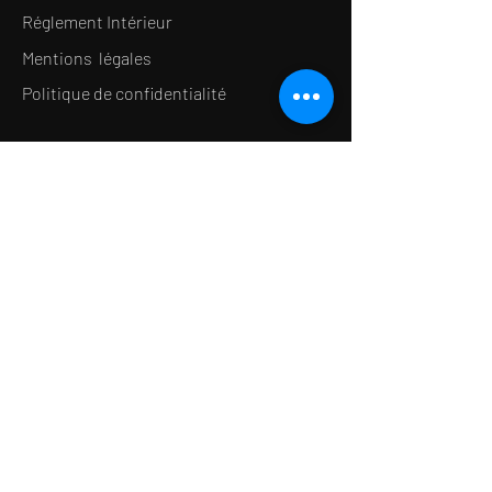
Réglement Intérieur
Mentions légales
Politique de confidentialité
LE CONCEPT
Le Salon de thé
Le Restaurant
Le MedSpa
la Boutique