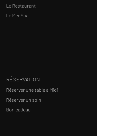
Le Restaurant
Le MedSpa
RÉSERVATION
Réserver une table à Midi
Réserver un soin
Bon cadeau