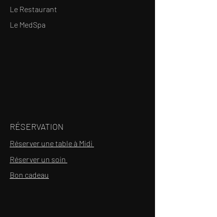
Le Restaurant
Le MedSpa
RÉSERVATION
Réserver une table à Midi
Réserver un soin
Bon cadeau