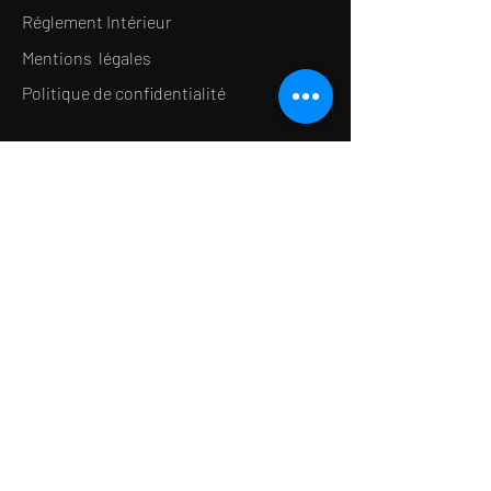
Réglement Intérieur
Mentions légales
Politique de confidentialité
LE CONCEPT
Le Salon de thé
Le Restaurant
Le MedSpa
la Boutique