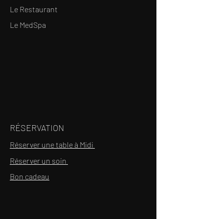
Le Restaurant
Le MedSpa
RÉSERVATION
Réserver une table à Midi
Réserver un soin
Bon cadeau