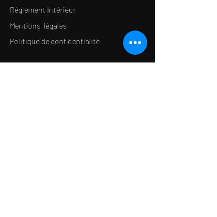
Réglement Intérieur
Mentions légales
Politique de confidentialité
LE CONCEPT
Le Salon de thé
Le Restaurant
Le MedSpa
la Boutique