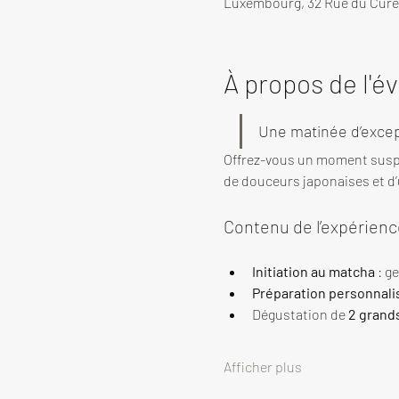
Luxembourg, 32 Rue du Cure
À propos de l'
Une matinée d’excep
Offrez-vous un moment susp
de douceurs japonaises et d’u
Contenu de l’expérienc
Initiation au matcha
 : g
Préparation personnali
Dégustation de 
2 grand
Afficher plus