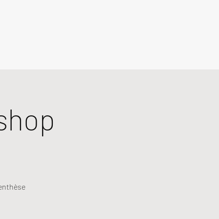
shop
renthèse