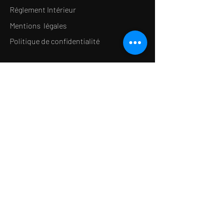
Réglement Intérieur
Mentions légales
Politique de confidentialité
LE CONCEPT
Le Salon de thé
Le Restaurant
Le MedSpa
la Boutique