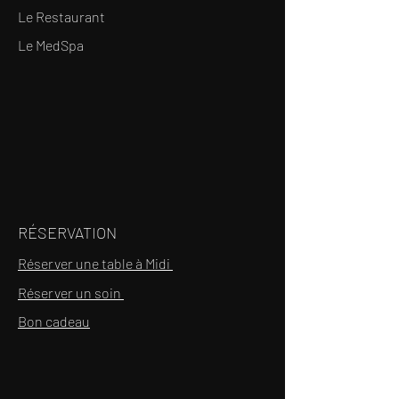
Le Restaurant
Le MedSpa
RÉSERVATION
Réserver une table à Midi
Réserver un soin
Bon cadeau