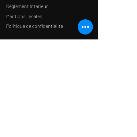
Réglement Intérieur
Mentions légales
Politique de confidentialité
LE CONCEPT
Le Salon de thé
Le Restaurant
Le MedSpa
la Boutique