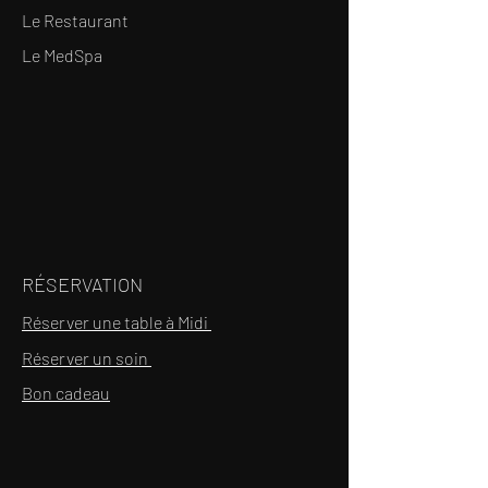
Le Restaurant
Le MedSpa
RÉSERVATION
Réserver une table à Midi
Réserver un soin
Bon cadeau