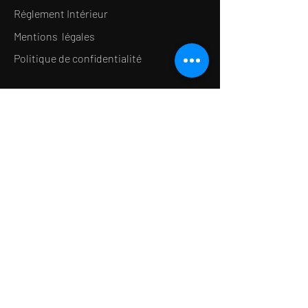
Réglement Intérieur
Mentions légales
Politique de confidentialité
LE CONCEPT
Le Salon de thé
Le Restaurant
Le MedSpa
la Boutique