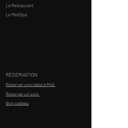
Le Restaurant
Le MedSpa
RÉSERVATION
Réserver une table à Midi
Réserver un soin
Bon cadeau