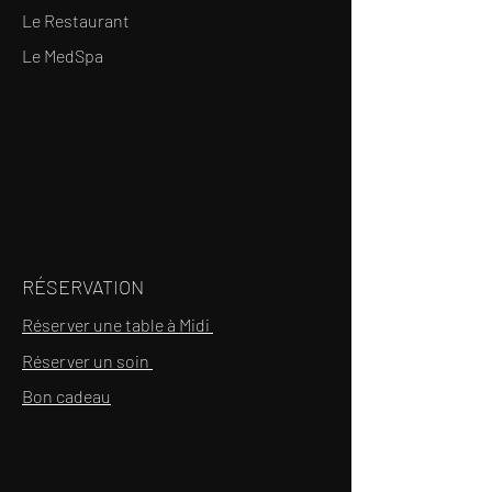
Le Restaurant
Le MedSpa
RÉSERVATION
Réserver une table à Midi
Réserver un soin
Bon cadeau