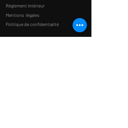
Réglement Intérieur
Mentions légales
Politique de confidentialité
LE CONCEPT
Le Salon de thé
Le Restaurant
Le MedSpa
la Boutique