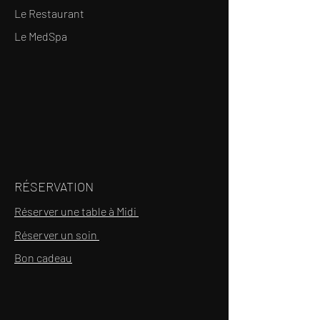
Le Restaurant
Le MedSpa
RÉSERVATION
Réserver une table à Midi
Réserver un soin
Bon cadeau