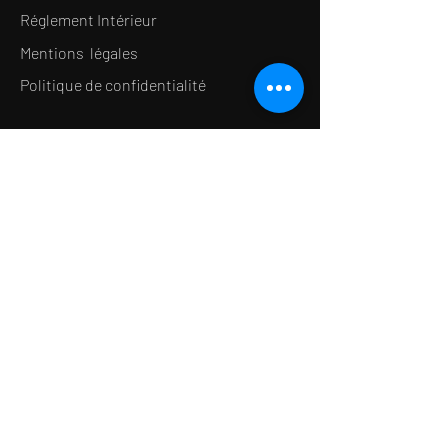
Réglement Intérieur
Mentions légales
Politique de confidentialité
LE CONCEPT
Le Salon de thé
Le Restaurant
Le MedSpa
la Boutique