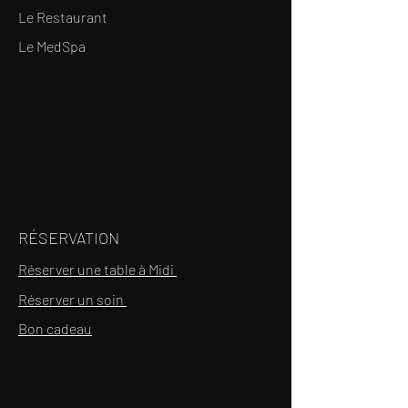
Le Restaurant
Le MedSpa
RÉSERVATION
Réserver une table à Midi
Réserver un soin
Bon cadeau