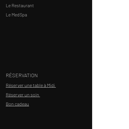
Le Restaurant
Le MedSpa
RÉSERVATION
Réserver une table à Midi
Réserver un soin
Bon cadeau