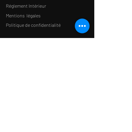
Réglement Intérieur
Mentions légales
Politique de confidentialité
LE CONCEPT
Le Salon de thé
Le Restaurant
Le MedSpa
la Boutique