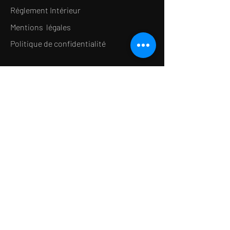
Réglement Intérieur
Mentions légales
Politique de confidentialité
LE CONCEPT
Le Salon de thé
Le Restaurant
Le MedSpa
la Boutique