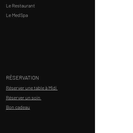
Le Restaurant
Le MedSpa
RÉSERVATION
Réserver une table à Midi
Réserver un soin
Bon cadeau