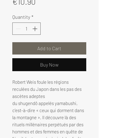
Price
€10.90
Quantity
*
Add to Cart
Buy Now
Robert Weis foule les régions
reculées du Japon dans les pas des
ascètes adeptes
du shugendô appelés yamabushi,
c’est-à-dire « ceux qui dorment dans
la montagne ». Il découvre là des
rituels millénaires perpétués par des
hommes et des femmes en quête de