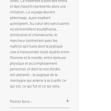
l’éveil. La traversée à pied des forêts
et des massifs représente alors une
initiation. Le voyage devient
pèlerinage, aussi exaltant
qu’exigeant. Au cœur des sanctuaires
où s’entremêlent bouddhisme,
shintoïsme et chamanisme, le
marcheur s’entretient avec les
maîtres spirituels dont la pratique
vise à transcender toute dualité entre
l’homme et le monde, entre épreuve
physique et accomplissement
personnel, et dont le mot d’ordre
est uketamô – la sagesse de la
montagne qui amène à accueillir ce
qui est, ce qui fut et ce qui sera.
Points forts :
• la rencontre avec les ascètes