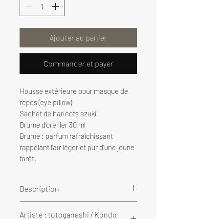
Ajouter au panier
Commander et payer
Housse extérieure pour masque de
repos (eye pillow)
Sachet de haricots azuki
Brume d’oreiller 30 ml
Brume : parfum rafraîchissant
rappelant l’air léger et pur d’une jeune
forêt.
Description
Nous avons créé un
coussin
Artiste : totoganashi / Kondo
chauffant pour les yeux
(Warm Eye