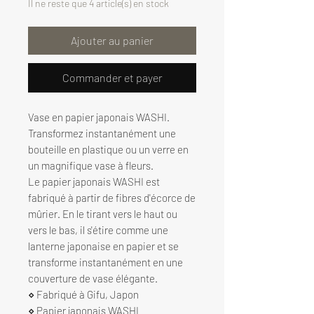
Il ne reste que 4 article(s) en stock
Ajouter au panier
Commander et payer
Vase en papier japonais WASHI.
Transformez instantanément une
bouteille en plastique ou un verre en
un magnifique vase à fleurs.
Le papier japonais WASHI est
fabriqué à partir de fibres d'écorce de
mûrier. En le tirant vers le haut ou
vers le bas, il s'étire comme une
lanterne japonaise en papier et se
transforme instantanément en une
couverture de vase élégante.
⋄ Fabriqué à Gifu, Japon
⋄ Papier japonais WASHI